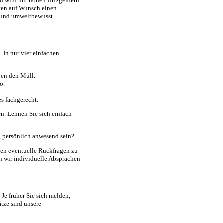
und wird mit hohen Bußgeldern
alten auf Wunsch einen
r und umweltbewusst
 In nur vier einfachen
ben den Müll.
o.
es fachgerecht.
en. Lehnen Sie sich einfach
 persönlich anwesend sein?
nnen eventuelle Rückfragen zu
en wir individuelle Absprachen
Je früher Sie sich melden,
ätze sind unsere