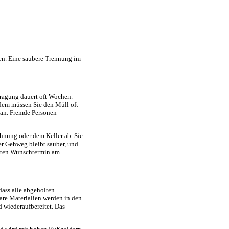
en. Eine saubere Trennung im
tragung dauert oft Wochen.
dem müssen Sie den Müll oft
s an. Fremde Personen
ohnung oder dem Keller ab. Sie
r Gehweg bleibt sauber, und
arten Wunschtermin am
dass alle abgeholten
are Materialien werden in den
d wiederaufbereitet. Das