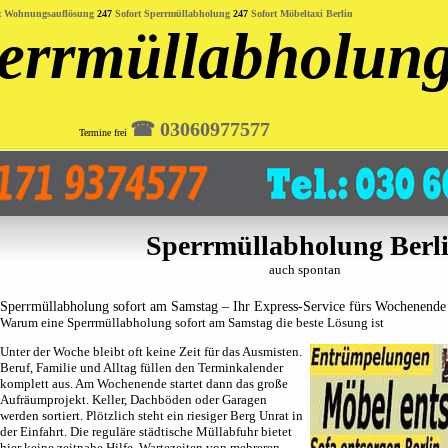
t Wohnungsauflösung
247
Sofort Sperrmüllabholung
247
Sofort Möbeltaxi Berlin
errmüllabholun
☎︎ 03060977577
Termine frei
Sperrmüllabholung Berl
auch spontan
Sperrmüllabholung sofort am Samstag – Ihr Express-Service fürs Wochenende
Warum eine Sperrmüllabholung sofort am Samstag die beste Lösung ist
Unter der Woche bleibt oft keine Zeit für das Ausmisten.
Beruf, Familie und Alltag füllen den Terminkalender
komplett aus. Am Wochenende startet dann das große
Aufräumprojekt. Keller, Dachböden oder Garagen
werden sortiert. Plötzlich steht ein riesiger Berg Unrat in
der Einfahrt. Die reguläre städtische Müllabfuhr bietet
hier keine zeitnahe Hilfe. Wartezeiten von mehreren