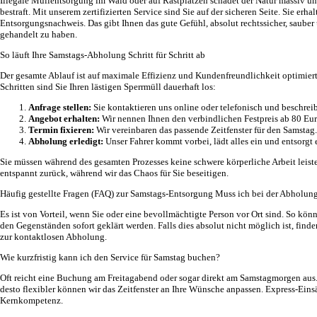
Illegale Müllentsorgung im Wald oder auf Rastplätzen schadet der Natur massiv 
bestraft. Mit unserem zertifizierten Service sind Sie auf der sicheren Seite. Sie erh
Entsorgungsnachweis. Das gibt Ihnen das gute Gefühl, absolut rechtssicher, saube
gehandelt zu haben.
So läuft Ihre Samstags-Abholung Schritt für Schritt ab
Der gesamte Ablauf ist auf maximale Effizienz und Kundenfreundlichkeit optimiert.
Schritten sind Sie Ihren lästigen Sperrmüll dauerhaft los:
Anfrage stellen:
Sie kontaktieren uns online oder telefonisch und beschrei
Angebot erhalten:
Wir nennen Ihnen den verbindlichen Festpreis ab 80 Eur
Termin fixieren:
Wir vereinbaren das passende Zeitfenster für den Samstag.
Abholung erledigt:
Unser Fahrer kommt vorbei, lädt alles ein und entsorgt 
Sie müssen während des gesamten Prozesses keine schwere körperliche Arbeit leist
entspannt zurück, während wir das Chaos für Sie beseitigen.
Häufig gestellte Fragen (FAQ) zur Samstags-Entsorgung
Muss ich bei der Abholung
Es ist von Vorteil, wenn Sie oder eine bevollmächtigte Person vor Ort sind. So kö
den Gegenständen sofort geklärt werden. Falls dies absolut nicht möglich ist, find
zur kontaktlosen Abholung.
Wie kurzfristig kann ich den Service für Samstag buchen?
Oft reicht eine Buchung am Freitagabend oder sogar direkt am Samstagmorgen aus. 
desto flexibler können wir das Zeitfenster an Ihre Wünsche anpassen. Express-Eins
Kernkompetenz.