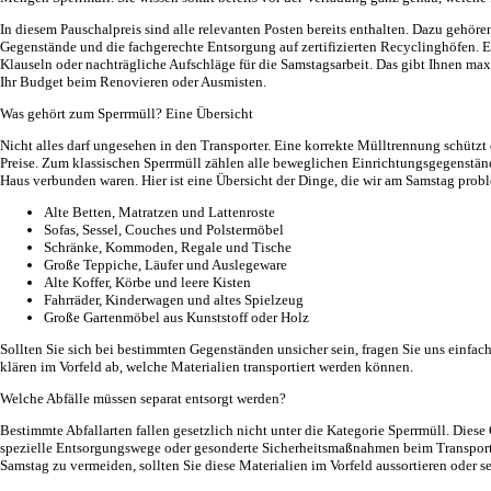
In diesem Pauschalpreis sind alle relevanten Posten bereits enthalten. Dazu gehören
Gegenstände und die fachgerechte Entsorgung auf zertifizierten Recyclinghöfen. E
Klauseln oder nachträgliche Aufschläge für die Samstagsarbeit. Das gibt Ihnen max
Ihr Budget beim Renovieren oder Ausmisten.
Was gehört zum Sperrmüll? Eine Übersicht
Nicht alles darf ungesehen in den Transporter. Eine korrekte Mülltrennung schützt 
Preise. Zum klassischen Sperrmüll zählen alle beweglichen Einrichtungsgegenständ
Haus verbunden waren. Hier ist eine Übersicht der Dinge, die wir am Samstag prob
Alte Betten, Matratzen und Lattenroste
Sofas, Sessel, Couches und Polstermöbel
Schränke, Kommoden, Regale und Tische
Große Teppiche, Läufer und Auslegeware
Alte Koffer, Körbe und leere Kisten
Fahrräder, Kinderwagen und altes Spielzeug
Große Gartenmöbel aus Kunststoff oder Holz
Sollten Sie sich bei bestimmten Gegenständen unsicher sein, fragen Sie uns einfac
klären im Vorfeld ab, welche Materialien transportiert werden können.
Welche Abfälle müssen separat entsorgt werden?
Bestimmte Abfallarten fallen gesetzlich nicht unter die Kategorie Sperrmüll. Diese
spezielle Entsorgungswege oder gesonderte Sicherheitsmaßnahmen beim Transpo
Samstag zu vermeiden, sollten Sie diese Materialien im Vorfeld aussortieren oder 