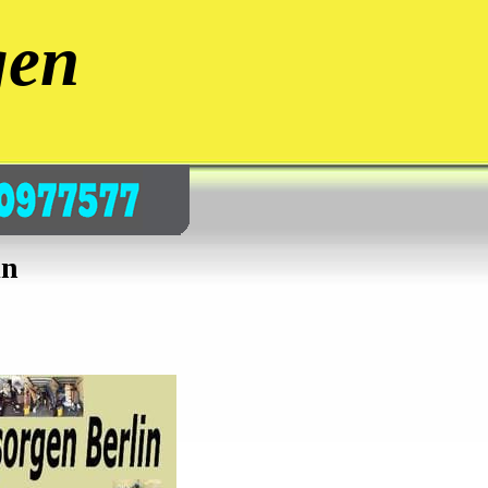
gen
in