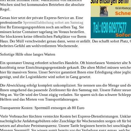
Wochen sind bei kommunalen Betrieben die absolute
Regel.
Genau hier setzt der private Express-Service an. Eine
professionelle
Sperrmüllabholung sofort am Samstag
löst Ihr Entsorgungsproblem noch am selben Tag. Sie
müssen keine Container tagelang im Voraus bestellen.
Sie blockieren keine öffentlichen Parkplätze vor Ihrem
Haus. Der Müll verschwindet genau dann, wenn er anfällt. Das schafft sofort Platz,
befreites Gefühl am wohlverdienten Wochenende.
Sofortige Hilfe ohne langes Warten
Ein spontaner Umzug erfordert schnelles Handeln. Oft hinterlassen Vormieter alte
kurzfristig neue Einrichtungsgegenstände gekauft. Die alten Möbel müssen weiche
hier für massiven Stress. Unser Service garantiert Ihnen eine Erledigung ohne jegli
genügt, und die Logistikkette wird sofort in Gang gesetzt.
Die Abwicklung erfolgt komplett unkompliziert. Sie nennen uns die Menge und die 
Ihnen umgehend das passende Zeitfenster für den Samstag mit. Unsere Fahrer steuer
Weg an. Vor Ort wird der Unrat zügig verladen. Sie sparen sich das schwere Schlep
Helfern und das Mieten von Transportfahrzeugen.
Transparente Kosten: Sperrmüll entsorgen ab 80 Euro
Viele Verbraucher fürchten versteckte Kosten bei Express-Dienstleistungen. Unklare
nachträgliche Anfahrtsgebühren oder Zuschläge für Wochenenden sorgen oft für b
setzen auf absolute Preistransparenz. Unsere Tarife beginnen bereits bei unschlagba
Mengen Sperrmüll. Sie wissen somit bereits vor der Verladung ganz genau, welch