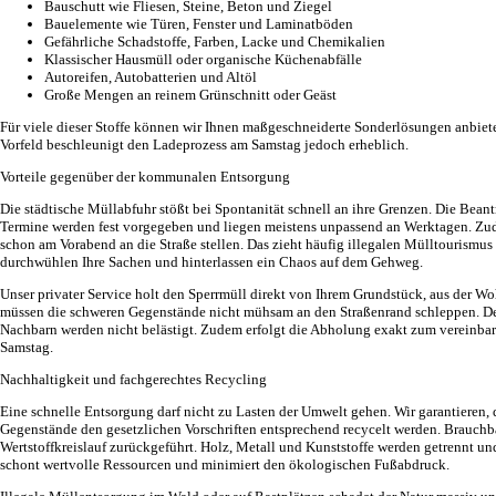
Bauschutt wie Fliesen, Steine, Beton und Ziegel
Bauelemente wie Türen, Fenster und Laminatböden
Gefährliche Schadstoffe, Farben, Lacke und Chemikalien
Klassischer Hausmüll oder organische Küchenabfälle
Autoreifen, Autobatterien und Altöl
Große Mengen an reinem Grünschnitt oder Geäst
Für viele dieser Stoffe können wir Ihnen maßgeschneiderte Sonderlösungen anbiet
Vorfeld beschleunigt den Ladeprozess am Samstag jedoch erheblich.
Vorteile gegenüber der kommunalen Entsorgung
Die städtische Müllabfuhr stößt bei Spontanität schnell an ihre Grenzen. Die Bean
Termine werden fest vorgegeben und liegen meistens unpassend an Werktagen. Zu
schon am Vorabend an die Straße stellen. Das zieht häufig illegalen Mülltourismu
durchwühlen Ihre Sachen und hinterlassen ein Chaos auf dem Gehweg.
Unser privater Service holt den Sperrmüll direkt von Ihrem Grundstück, aus der W
müssen die schweren Gegenstände nicht mühsam an den Straßenrand schleppen. De
Nachbarn werden nicht belästigt. Zudem erfolgt die Abholung exakt zum vereinb
Samstag.
Nachhaltigkeit und fachgerechtes Recycling
Eine schnelle Entsorgung darf nicht zu Lasten der Umwelt gehen. Wir garantieren, 
Gegenstände den gesetzlichen Vorschriften entsprechend recycelt werden. Brauchb
Wertstoffkreislauf zurückgeführt. Holz, Metall und Kunststoffe werden getrennt un
schont wertvolle Ressourcen und minimiert den ökologischen Fußabdruck.