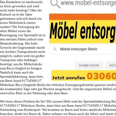
Das Kinderbett ist mittlerweile
zu klein geworden und wird
nicht mehr benötigt? Oder der
Esstisch ist in die Jahre
gekommen und soll durch ein
neues Möbelstück ersetzt
werden? Die Entsorgung der
alten Möbel sowie die
Beseitigung von Sperrmüll ist in
den meisten Fällen jedoch eine
Herausforderung. Das hohe
Gewicht der Gegenstände macht
ein leichtes Transportieren nicht
möglich, zudem wird ein großer
Transporter oder Anhänger
benötigt, um die Möbelstücke
zum Recyclinghof zu bringen.
Natürlich kann auch die
Sperrmüllabholung, dann bitte
um Ihren Anruf 01754509117
Möbeltaxi Recyclinghöfe Berlin der örtlichen Entsorgungsbetriebe genutzt werden 
die kommenden Tage oder gar Wochen ausgebucht. Und die ungenutzten Möbel sow
wertvollen Platz in der Wohnung oder dem Haus.
Wir lösen dieses Problem für Sie! Mit unserer Hilfe wird die
Sperrmüllabholung Ber
01754509117 Möbeltaxi Berlin, dann bitte um Ihren Anruf 01754509117 Möbelta
Schöneberg zum Kinderspiel. Wir kommen zu Ihnen und holen sämtliche Möbelstüc
brauchen, direkt bei Ihnen ab. Dabei nehmen wir Ihnen auch die Arbeit und damit 