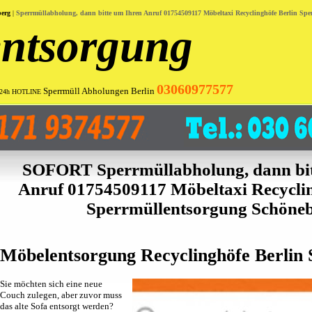
berg
|
Sperrmüllabholung, dann bitte um Ihren Anruf 01754509117 Möbeltaxi Recyclinghöfe Berlin Sp
ntsorgung
03060977577
Sperrmüll Abholungen Berlin
24h HOTLINE
SOFORT Sperrmüllabholung, dann bit
Anruf 01754509117 Möbeltaxi Recyclin
Sperrmüllentsorgung Schöne
Möbelentsorgung Recyclinghöfe Berlin
Sie möchten sich eine neue
Couch zulegen, aber zuvor muss
das alte Sofa entsorgt werden?