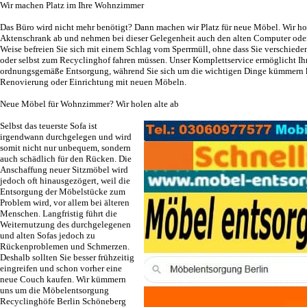
Wir machen Platz im Ihre Wohnzimmer
Das Büro wird nicht mehr benötigt? Dann machen wir Platz für neue Möbel. Wir ho
Aktenschrank ab und nehmen bei dieser Gelegenheit auch den alten Computer oder 
Weise befreien Sie sich mit einem Schlag vom Sperrmüll, ohne dass Sie verschieden
oder selbst zum Recyclinghof fahren müssen. Unser Komplettservice ermöglicht Ih
ordnungsgemäße Entsorgung, während Sie sich um die wichtigen Dinge kümmern 
Renovierung oder Einrichtung mit neuen Möbeln.
Neue Möbel für Wohnzimmer? Wir holen alte ab
Selbst das teuerste Sofa ist
irgendwann durchgelegen und wird
somit nicht nur unbequem, sondern
auch schädlich für den Rücken. Die
Anschaffung neuer Sitzmöbel wird
jedoch oft hinausgezögert, weil die
Entsorgung der Möbelstücke zum
Problem wird, vor allem bei älteren
Menschen. Langfristig führt die
Weiternutzung des durchgelegenen
und alten Sofas jedoch zu
Rückenproblemen und Schmerzen.
Deshalb sollten Sie besser frühzeitig
eingreifen und schon vorher eine
neue Couch kaufen. Wir kümmern
uns um die Möbelentsorgung
Recyclinghöfe Berlin Schöneberg