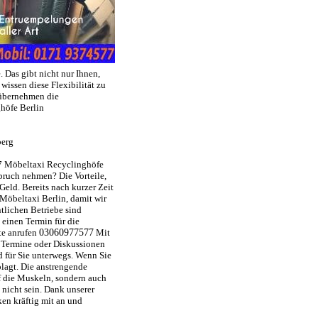
 Das gibt nicht nur Ihnen,
issen diese Flexibilität zu
 übernehmen die
höfe Berlin
berg
17 Möbeltaxi Recyclinghöfe
pruch nehmen? Die Vorteile,
 Geld. Bereits nach kurzer Zeit
Möbeltaxi Berlin, damit wir
ntlichen Betriebe sind
 einen Termin für die
tte anrufen
03060977577
Mit
, Termine oder Diskussionen
d für Sie unterwegs. Wenn Sie
lagt. Die anstrengende
f die Muskeln, sondern auch
nicht sein. Dank unserer
ken kräftig mit an und