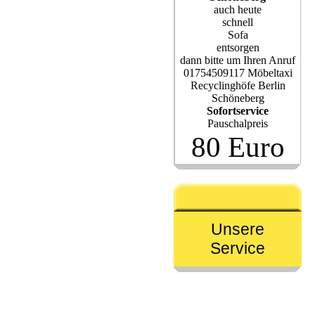
auch heute
schnell
Sofa
entsorgen
dann bitte um Ihren Anruf
01754509117 Möbeltaxi
Recyclinghöfe Berlin
Schöneberg
Sofortservice
Pauschalpreis
80 Euro
Unsere
Service