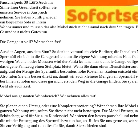
Pauschalpreis
80 Euro
Auch im
Sinne Ihrer Gesundheit sollten Sie
unseren Service in Anspruch
nehmen. Sie haben künftig wieder
ein bequemes Sofa in Ihrem
Wohnzimmer und müssen das alte Möbelstück nicht einmal nach draußen tragen. Ei
Gesundheit nichts Gutes tun.
Die Garage ist voll? Wir machen frei!
Aus den Augen, aus dem Sinn? So denken vermutlich viele Berliner, die Ihre alte
Sperrmüll einfach in die Garage stellen, um die eigene Wohnung oder das Haus frei
wenigen Wochen oder Monaten wird der Punkt kommen, an dem die Garage vollgeste
das eigene Fahrzeug einen Stellplatz bietet. Wenn Sie dann einen Dienstleister zur 
aufgrund der Menge des Sperrmülls besonders hohe Kosten an. Zudem entsteht ein 
Also rufen Sie uns besser direkt an, damit wir auch kleinere Mengen an Sperrmüll
bei Ihnen abholen und diese gar nicht erst den Weg in die Garage finden. Sie spare
Geld als auch Zeit.
Möbel aus gesamten Wohnbereich? Wir nehmen alles mit!
Sie planen einen Umzug oder eine Komplettrenovierung? Wir nehmen Ihre Möbel 
ganzen Wohnung mit, sofern Sie diese nicht mehr benötigen. Die
Möbel Entsorgun
Schöneberg
wird für Sie zum Kinderspiel. Wir bieten den besten pauschal und neh
die mit der Entsorgung des Sperrmülls zu tun hat, ab. Rufen Sie uns gerne an, wir 
Sie zur Verfügung und tun alles für Sie, damit Sie zufrieden sind.