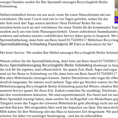
weniger Stunden werden Sie Ihre
Sperrmüll entsorgen Recyclinghöfe Berlin
Schöneberg
.
Selbstverständlich freuen wir uns auch, wenn Sie einen Wunschtermin mit uns
vereinbaren. Die neue Couch wird erst in vier Tagen geliefert, sodass Sie das
alte Sofa noch drei Tage nutzen möchten? Kein Problem! Rufen Sie uns
trotzdem heute noch an und vereinbaren Sie einen Termin für die kommenden Tage.
sondern auch uns eine hohe Planungssicherheit. Unsere zufriedenen Stammkunden w
schätzen und nehmen unseren vorbildlichen Service daher gerne in Anspruch. Wir
Sperrmüllabholung, dann bitte um Ihren Anruf 01754509117 Möbeltaxi Recycling
Sperrmüllabholung Schöneberg Pauschalpreis 80 Euro
in Rekordzeit für Sie!
Der beste Service: Wir werden Ihre
Möbel entsorgen Recyclinghöfe Berlin Schöne
Warum sollten Sie die Sperrmüllabholung, dann bitte um Ihren Anruf 017545091
Berlin
Sperrmüllentsorgung Recyclinghöfe Berlin Schöneberg
überhaupt in Ans
die sich für Sie ergeben, sind offensichtlich. Sie sparen Zeit, Kraft, Ärger und sogar
sind wir bei Ihnen in Schöneberg vor Ort, dann bitte um Ihren Anruf 01754509117 
Ihre alten Möbelstücke entsorgen können. Andere Dienstleister oder sogar die öffe
deutlich langsamer. Sie müssen noch mehrere Tage oder gar Wochen warten, bis Sie
Möbelentsorgung Recyclinghöfe Berlin Schöneberg pauschal
80euro
, erhalten Bi
unserem Service sparen Sie diese Zeit. Zudem vermeiden Sie unzählige Telefonate
mit den verschiedenen Anbietern. Wir sind unproblematisch: Ein Anruf und wir sin
Ihren Sperrmüll entsorgt haben, dann werden Sie im Regelfall von Muskelkater gep
Tätigkeit sowie das Tragen der schweren Möbelstücke geht allerdings nicht nur au
auf dem Rücken. Mit steigendem Alter wird das Anpacken zur Qual. Das muss doch 
Hilfe haben Sie Ihre Wohnung oder das Haus in kürzester Zeit freigeräumt. Wir pac
schonen Sie daher vor unnötiger Anstrengung – und das ist unbezahlbar.