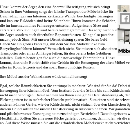
Hinzu kommt der Ärger, den eine Sperrmüllbeseitigung mit sich bringt.
Schon in Ihrer Wohnung sorgt der falsche Transport der Möbelstücke für
Beschädigungen am Interieur. Zerkratzte Wände, beschädigte Türzargen
und kaputte Fußböden sind keine Seltenheit. Hinzu kommen die Schäden,
die im Innenraum Ihres Fahrzeuges entstehen. Aufgerissene Sitze und
zerkratzte Verkleidungen sind bereits vorprogrammiert. Das sorgt nicht nur
für Ärger, sondern auch für erhöhte Reparaturkosten. Klingt also paradox,
macht jedoch Sinn: Mit unserer Dienstleistung sparen Sie bares Geld.
Haben Sie ein großes Fahrzeug, mit dem Sie Ihre Möbelstücke zum
Recyclinghof fahren können? Vermutlich nicht. Sie müssen sich also einen
Transporter oder einen Anhänger leihen, für den bereits hohe Gebühren
anfallen. Zudem benötigen Sie auch die notwendige Fahrerlaubnis. Hinzu
kommt, dass viele Betriebshöfe eine Gebühr für die Entsorgung der alten Möbel ve
alles im Komplettpreis und das spart Ihnen unnötige Kosten.
Ihre Möbel aus der Wohnzimmer würde schnell entsorgt
Egal, welche Räumlichkeiten Sie entrümpeln möchten: Wir sind für Sie da! Dabei 
Entsorgung Ihrer Küchenmöbel. Vom Esstisch über die Stühle bis zum Kühlschrank 
nicht mehr benötigen. Damit nehmen wir Ihnen eine große Herausforderung ab, de
Elektrogeräten ist in mehrfacher Hinsicht problematisch. Zum einen sind sie schw
anderen können Geräte, wie der Kühlschrank, nicht einfach über den klassischen S
diesem Grund sollten Sie unsere Dienstleistung in Anspruch nehmen. Wir garantie
und pflichtbewusste Entsorgung beim zuständigen Betriebshof. Dabei begeistern 
Flexibilität: Sollten Sie eine neue Küche geliefert bekommen, dann holen wir die a
ab. Auf diese Weise müssen Sie auf die erforderlichen Möbelstücke nicht verzichte