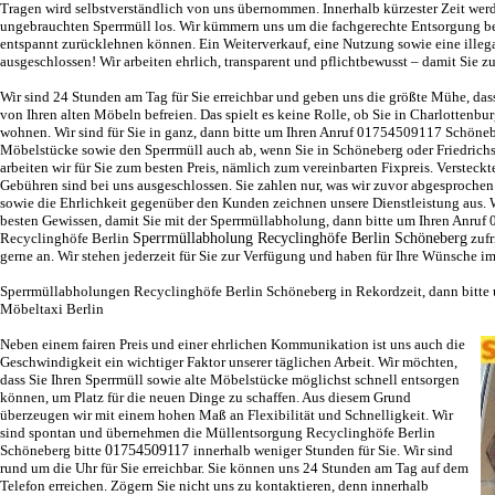
Tragen wird selbstverständlich von uns übernommen. Innerhalb kürzester Zeit werd
ungebrauchten Sperrmüll los. Wir kümmern uns um die fachgerechte Entsorgung bei
entspannt zurücklehnen können. Ein Weiterverkauf, eine Nutzung sowie eine illeg
ausgeschlossen! Wir arbeiten ehrlich, transparent und pflichtbewusst – damit Sie zu
Wir sind 24 Stunden am Tag für Sie erreichbar und geben uns die größte Mühe, das
von Ihren alten Möbeln befreien. Das spielt es keine Rolle, ob Sie in Charlottenbu
wohnen. Wir sind für Sie in ganz, dann bitte um Ihren Anruf
01754509117
Schöneb
Möbelstücke sowie den Sperrmüll auch ab, wenn Sie in Schöneberg oder Friedrichs
arbeiten wir für Sie zum besten Preis, nämlich zum vereinbarten Fixpreis. Versteck
Gebühren sind bei uns ausgeschlossen. Sie zahlen nur, was wir zuvor abgesprochen
sowie die Ehrlichkeit gegenüber den Kunden zeichnen unsere Dienstleistung aus. W
besten Gewissen, damit Sie mit der
Sperrmüllabholung
, dann bitte um Ihren Anru
Recyclinghöfe Berlin
Sperrmüllabholung Recyclinghöfe Berlin Schöneberg
zufr
gerne an. Wir stehen jederzeit für Sie zur Verfügung und haben für Ihre Wünsche im
Sperrmüllabholungen Recyclinghöfe Berlin Schöneberg
in Rekordzeit, dann bitt
Möbeltaxi Berlin
Neben einem fairen Preis und einer ehrlichen Kommunikation ist uns auch die
Geschwindigkeit ein wichtiger Faktor unserer täglichen Arbeit. Wir möchten,
dass Sie Ihren Sperrmüll sowie alte Möbelstücke möglichst schnell entsorgen
können, um Platz für die neuen Dinge zu schaffen. Aus diesem Grund
überzeugen wir mit einem hohen Maß an Flexibilität und Schnelligkeit. Wir
sind spontan und übernehmen die Müllentsorgung Recyclinghöfe Berlin
Schöneberg bitte
01754509117
innerhalb weniger Stunden für Sie. Wir sind
rund um die Uhr für Sie erreichbar. Sie können uns 24 Stunden am Tag auf dem
Telefon erreichen. Zögern Sie nicht uns zu kontaktieren, denn innerhalb