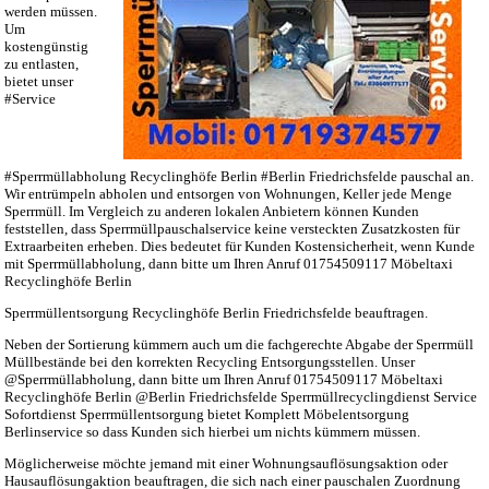
werden müssen.
Um
kostengünstig
zu entlasten,
bietet unser
#Service
#Sperrmüllabholung Recyclinghöfe Berlin #Berlin Friedrichsfelde pauschal an.
Wir entrümpeln abholen und entsorgen von Wohnungen, Keller jede Menge
Sperrmüll. Im Vergleich zu anderen lokalen Anbietern können Kunden
feststellen, dass Sperrmüllpauschalservice keine versteckten Zusatzkosten für
Extraarbeiten erheben. Dies bedeutet für Kunden Kostensicherheit, wenn Kunde
mit Sperrmüllabholung, dann bitte um Ihren Anruf 01754509117 Möbeltaxi
Recyclinghöfe Berlin
Sperrmüllentsorgung Recyclinghöfe Berlin Friedrichsfelde
beauftragen.
Neben der Sortierung kümmern auch um die fachgerechte Abgabe der Sperrmüll
Müllbestände bei den korrekten Recycling Entsorgungsstellen. Unser
@Sperrmüllabholung, dann bitte um Ihren Anruf 01754509117 Möbeltaxi
Recyclinghöfe Berlin @Berlin Friedrichsfelde Sperrmüllrecyclingdienst Service
Sofortdienst Sperrmüllentsorgung bietet Komplett Möbelentsorgung
Berlinservice so dass Kunden sich hierbei um nichts kümmern müssen.
Möglicherweise möchte jemand mit einer Wohnungsauflösungsaktion oder
Hausauflösungaktion beauftragen, die sich nach einer pauschalen Zuordnung