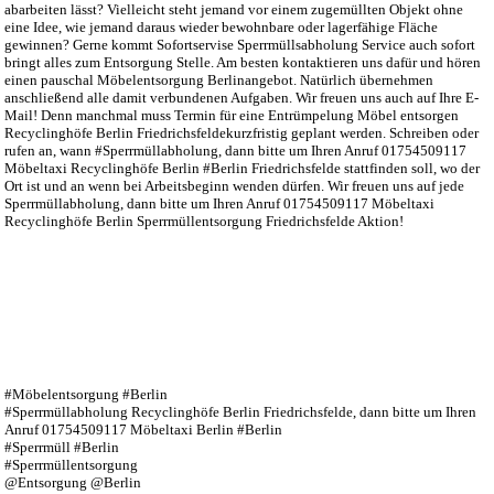
abarbeiten lässt? Vielleicht steht jemand vor einem zugemüllten Objekt ohne
eine Idee, wie jemand daraus wieder bewohnbare oder lagerfähige Fläche
gewinnen? Gerne kommt Sofortservise Sperrmüllsabholung Service auch sofort
bringt alles zum Entsorgung Stelle. Am besten kontaktieren uns dafür und hören
einen pauschal Möbelentsorgung Berlinangebot. Natürlich übernehmen
anschließend alle damit verbundenen Aufgaben. Wir freuen uns auch auf Ihre E-
Mail! Denn manchmal muss Termin für eine Entrümpelung Möbel entsorgen
Recyclinghöfe Berlin Friedrichsfeldekurzfristig geplant werden. Schreiben oder
rufen an, wann #Sperrmüllabholung, dann bitte um Ihren Anruf 01754509117
Möbeltaxi Recyclinghöfe Berlin #Berlin Friedrichsfelde stattfinden soll, wo der
Ort ist und an wenn bei Arbeitsbeginn wenden dürfen. Wir freuen uns auf jede
Sperrmüllabholung, dann bitte um Ihren Anruf 01754509117 Möbeltaxi
Recyclinghöfe Berlin Sperrmüllentsorgung Friedrichsfelde Aktion!
#Möbelentsorgung #Berlin
#
Sperrmüllabholung Recyclinghöfe Berlin Friedrichsfelde, dann bitte um Ihren
Anruf 01754509117 Möbeltaxi Berlin
#Berlin
#Sperrmüll #Berlin
#Sperrmüllentsorgung
@Entsorgung @Berlin