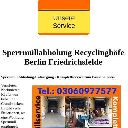
Unsere
Service
Sperrmüllabholung Recyclinghöfe
Berlin Friedrichsfelde
Sperrmüll Abholung-Entsorgung - Komplettservice zum Pauschalpreis
Vermieter,
Nachmieter,
Käufer von
bebauten
Grundstücken,
Es gibt viele
Situationen, wo
eine Wohnung
Sperrmüll
entrümpelt