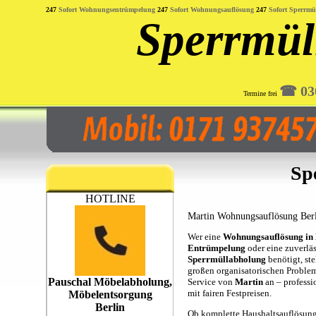
247
Sofort Wohnungsentrümpelung
247
Sofort Wohnungsauflösung
247
Sofort Sperrm
Sperrmül
☎︎ 03
Termine frei
Sp
HOTLINE
Martin Wohnungsauflösung Berli
Wer eine
Wohnungsauflösung in 
Entrümpelung
oder eine zuverlä
Sperrmüllabholung
benötigt, ste
großen organisatorischen Problem
Pauschal Möbelabholung,
Service von
Martin
an – professio
mit fairen Festpreisen.
Möbelentsorgung
Berlin
Ob komplette Haushaltsauflösung