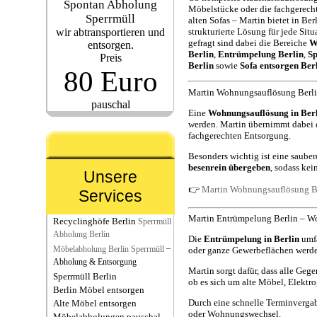
Spontan Abholung
Möbelstücke oder die fachgerech
Sperrmüll
alten Sofas – Martin bietet in Ber
wir abtransportieren und
strukturierte Lösung für jede Sit
gefragt sind dabei die Bereiche
W
entsorgen.
Berlin
,
Entrümpelung Berlin
,
S
Preis
Berlin
sowie
Sofa entsorgen Ber
80 Euro
Martin Wohnungsauflösung Berlin 
pauschal
Eine
Wohnungsauflösung in Ber
werden. Martin übernimmt dabei 
fachgerechten Entsorgung.
Besonders wichtig ist eine saube
besenrein übergeben
, sodass kei
Unsere
👉
Martin Wohnungsauflösung B
Services
Martin Entrümpelung Berlin – W
Recyclinghöfe Berlin
Sperrmüll
Abholung Berlin
Die
Entrümpelung in Berlin
umfa
–
Möbelabholung Berlin Sperrmüll
oder ganze Gewerbeflächen werde
Abholung & Entsorgung
Martin sorgt dafür, dass alle Gege
Sperrmüll Berlin
ob es sich um alte Möbel, Elektro
Berlin Möbel entsorgen
Durch eine schnelle Terminvergab
Alte Möbel entsorgen
oder Wohnungswechsel.
Möbelabholungen pauschal